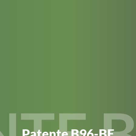
NTE B
Patente B96-BE