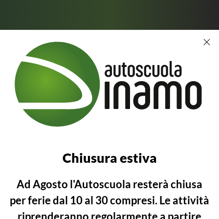
ONVERSIO
Conversione patente
PATENTE
Chiusura estiva
Sei un cittadino straniero
residente in Italia? Richiedi la
Ad Agosto l'Autoscuola resterà chiusa
conversione patente
per ferie
dal 10 al 30 compresi
. Le attività
riprenderanno regolarmente a partire