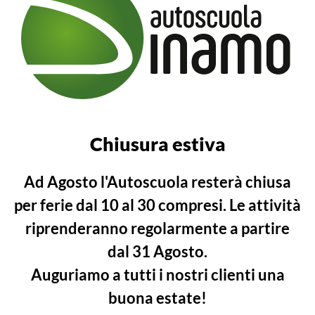
RECUPER
PUNTI
Recupero punti patente
C e D
Chiusura estiva
ATENTE C E
Perso punti sulla patente
Ad Agosto l'Autoscuola resterà chiusa
professionale? Recuperali!
per ferie
dal 10 al 30 compresi
. Le attività
riprenderanno regolarmente a partire
dal 31 Agosto.
Scopri di più
Contattaci
Auguriamo a tutti i nostri clienti una
buona estate!