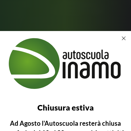
ATENTE C/
Patente C/C1
Chiusura estiva
Patente professionale per
Ad Agosto l'Autoscuola resterà chiusa
guidare autocarri