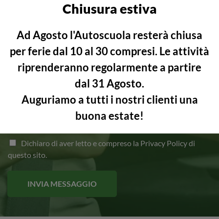
Chiusura estiva
Messaggio
*
Ad Agosto l'Autoscuola resterà chiusa
per ferie
dal 10 al 30 compresi
. Le attività
riprenderanno regolarmente a partire
dal 31 Agosto.
Rispondi alla domanda
*
Auguriamo a tutti i nostri clienti una
1
+
8
=
buona estate!
Accettazione GDPR
*
Dichiaro di aver letto e compreso la
Privacy Policy
di
questo sito.
INVIA MESSAGGIO