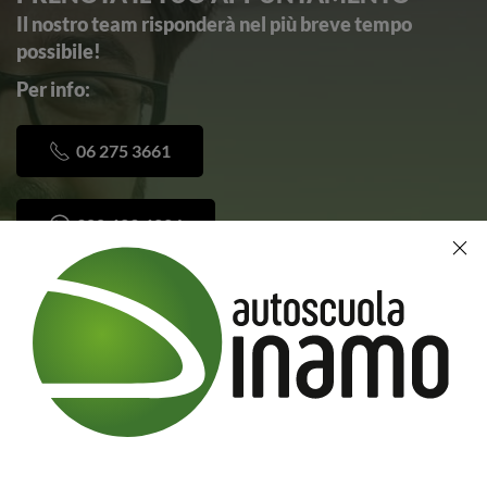
Il nostro team risponderà nel più breve tempo
possibile!
Per info:
06 275 3661
388.623.6224
Nome
*
Email
*